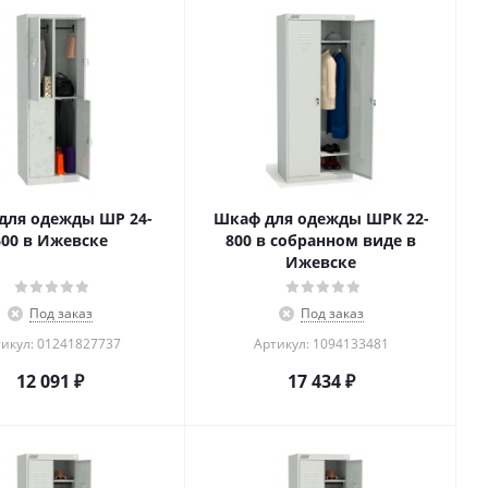
для одежды ШР 24-
Шкаф для одежды ШРК 22-
600 в Ижевске
800 в собранном виде в
Ижевске
Под заказ
Под заказ
икул: 01241827737
Артикул: 1094133481
12 091
₽
17 434
₽