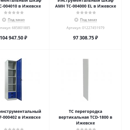
ументальный шкаф
Инструментальный шкаф
C-004010 в Ижевске
AMH TC-004000 EL в Ижевске
Под заказ
Под заказ
тикул: 685801885
Артикул: 01227451979
104 947.50
₽
97 308.75
₽
инструментальный
TC перегородка
7-000402 в Ижевске
вертикальная TCD-1800 в
Ижевске