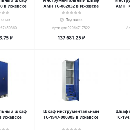
альный шкаф
Инструментальный шкаф
Инстр
0 в Ижевске
AMH TC-062032 в Ижевске
AMH T
 заказ
Под заказ
067450360
Артикул: 02064717522
Ар
3.75
₽
137 681.25
₽
альный шкаф
Шкаф инструментальный
Шкаф 
в Ижевске
TC-1947-000305 в Ижевске
TC-194