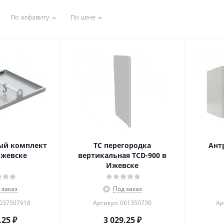
По алфавиту
По цене
ый комплект
TC перегородка
Антр
Ижевске
вертикальная TCD-900 в
Ижевске
 заказ
Под заказ
2037507918
Артикул: 061350730
Ар
.25
₽
3 029.25
₽