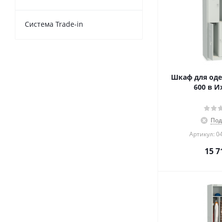
Cистема Trade-in
Шкаф для оде
600 в И
Под
Артикул: 0
15 7