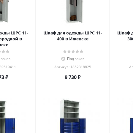
жды ШРС 11-
Шкаф для одежды ШРС 11-
Шкаф д
городкой в
400 в Ижевске
30
вске
 заказ
Под заказ
689519411
Артикул: 1852318825
Ар
73
₽
9 730
₽