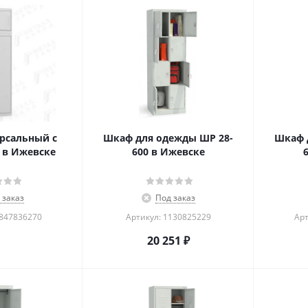
рсальный с
Шкаф для одежды ШР 28-
Шкаф 
 в Ижевске
600 в Ижевске
 заказ
Под заказ
1847836270
Артикул: 1130825229
Арт
20 251
₽