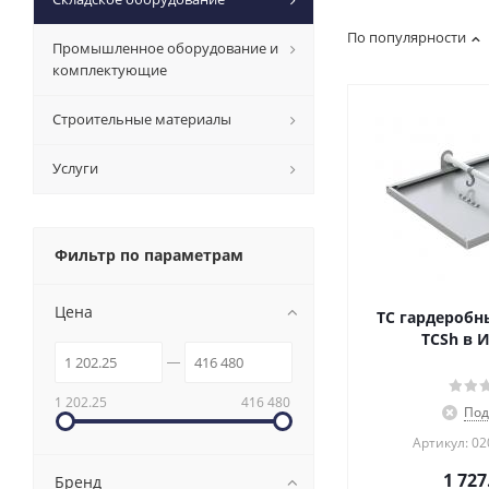
По популярности
Промышленное оборудование и
комплектующие
Строительные материалы
Услуги
Фильтр по параметрам
Цена
TC гардеробн
TCSh в 
1 202.25
416 480
Под
Артикул: 0
1 727
Бренд