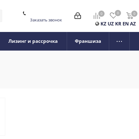
0
0
0
0
Заказать звонок
KZ
UZ
KR
EN
AZ
Лизинг и рассрочка
Франшиза