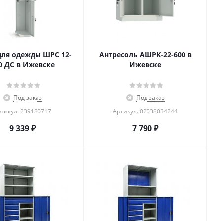
ля одежды ШРС 12-
Антресоль АШРК-22-600 в
0 ДС в Ижевске
Ижевске
Под заказ
Под заказ
тикул: 239180717
Артикул: 02038034244
9 339
₽
7 790
₽