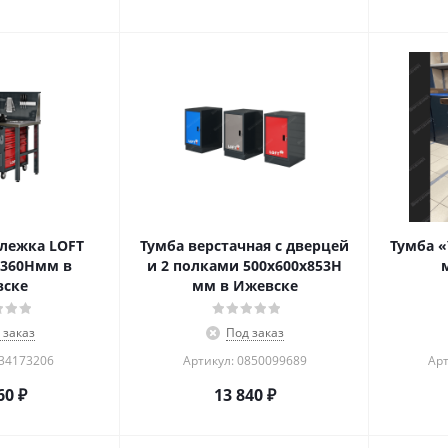
ележка LOFT
Тумба верстачная с дверцей
Тумба «
1360Нмм в
и 2 полками 500х600х853Н
вске
мм в Ижевске
 заказ
Под заказ
134173206
Артикул: 0850099689
Арт
60
₽
13 840
₽