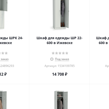
жды ШРК 24-
Шкаф для одежды ШР 22-
Шкаф д
жевске
600 в Ижевске
600 в
 заказ
Под заказ
424896293
Артикул: 1534109785
Ар
12
₽
14 708
₽