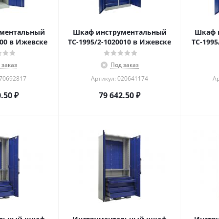
ументальный
Шкаф инструментальный
Шкаф 
200 в Ижевске
TC-1995/2-1020010 в Ижевске
TC-1995
 заказ
Под заказ
870692817
Артикул: 020641174
Ар
0.50
₽
79 642.50
₽