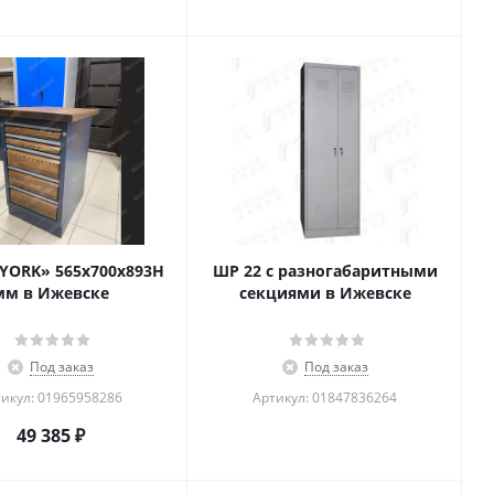
YORK» 565х700х893Н
ШР 22 с разногабаритными
мм в Ижевске
секциями в Ижевске
Под заказ
Под заказ
икул: 01965958286
Артикул: 01847836264
49 385
₽