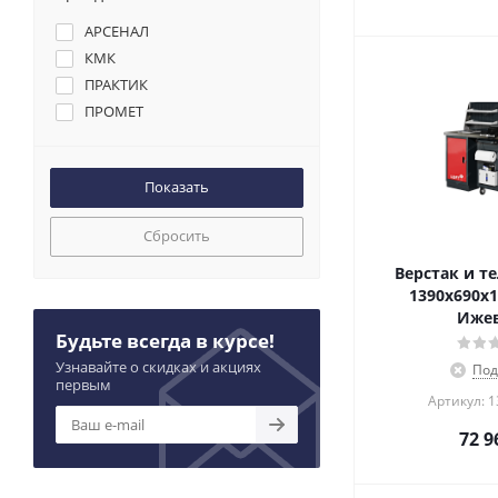
АРСЕНАЛ
КМК
ПРАКТИК
ПРОМЕТ
Сбросить
Верстак и т
1390х690х
Иже
Будьте всегда в курсе!
Узнавайте о скидках и акциях
Под
первым
Артикул: 
72 9