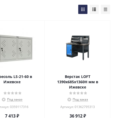
есоль LS-21-60 в
Верстак LOFT
Ижевске
1390х685х1360Н мм в
Ижевске
Под заказ
Под заказ
тикул: 0359117316
Артикул: 01362795313
7 413
₽
36 912
₽