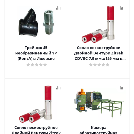
Тройник 45
Сопло пескоструйное
необрезиненный YP
Двойной Вентури Zitrek
(RenzA) в Ижевске
ZDVBC-7,9 мм.х155 мм в
Ижевске
Сопло пескоструйное
Камера
Двойной Вентури Zitrek
абразивоструйная