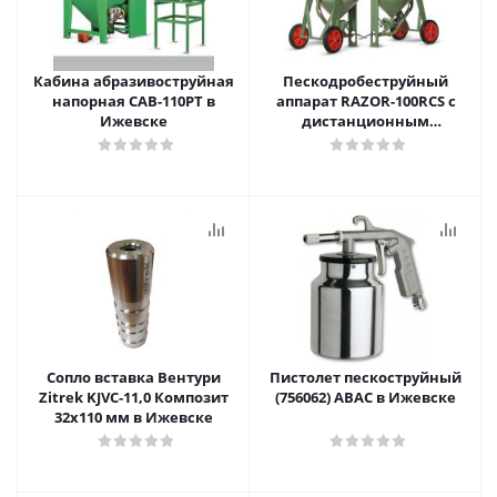
Кабина абразивоструйная
Пескодробеструйный
напорная CAB-110PT в
аппарат RAZOR-100RCS с
Ижевске
дистанционным
управлением и дозатором
SGV Contracor в Ижевске
Сопло вставка Вентури
Пистолет пескоструйный
Zitrek KJVC-11,0 Композит
(756062) ABAC в Ижевске
32х110 мм в Ижевске