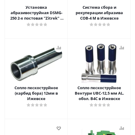
Установка
Система сбора и
абразивоструйная DSMG-
рекуперации абразива
250 2-х постовая "Zitrek" в
СОВ-4 М в Ижевске
Ижевске
Сопло пескоструйное
Сопло пескоструйное
(карбид бора) 12мм в
Вентури UBC-12,5 мм AL.
Ижевске
обол. В4С в Ижевске