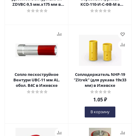
ZDVBC-9,5 мм.х175 мм в
КСО-110-И-С-ФВ-М в
Ижевске
Ижевске
Сопло пескоструйное
Соплодержатель NHP-19
Вентури UBC-11 мм AL.
"Zitrek" (для рукава 19х33
обол. В4С в Ижевске
мм) в Ижевске
1.05
₽
В корзину