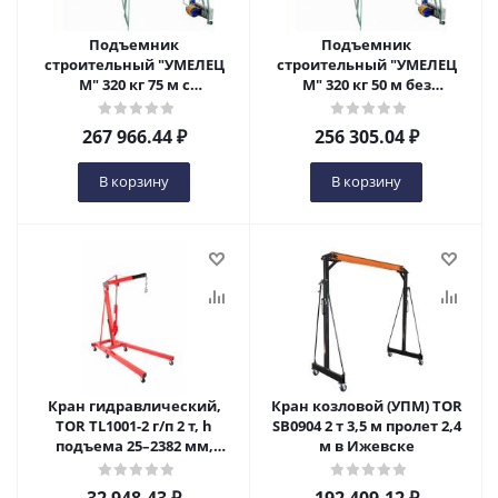
Подъемник
Подъемник
строительный "УМЕЛЕЦ
строительный "УМЕЛЕЦ
М" 320 кг 75 м с
М" 320 кг 50 м без
противовесами в
противовесов в Ижевске
Ижевске
267 966.44
₽
256 305.04
₽
В корзину
В корзину
Кран гидравлический,
Кран козловой (УПМ) TOR
TOR TL1001-2 г/п 2 т, h
SB0904 2 т 3,5 м пролет 2,4
подъема 25–2382 мм,
м в Ижевске
складной в Ижевске