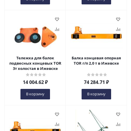
Тележка для балок
Балка концевая опорная
подвесных концевых TOR
TOR г/п 2,0 т в Ижевске
3т холостая в Ижевске
14 004.62
₽
74 284.71
₽
В корзину
В корзину