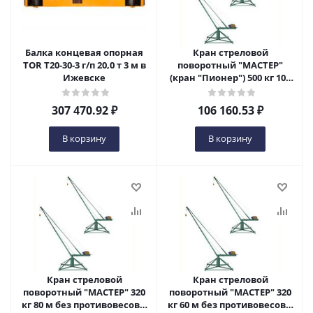
Балка концевая опорная
Кран стреловой
TOR T20-30-3 г/п 20,0 т 3 м в
поворотный "МАСТЕР"
Ижевске
(кран "Пионер") 500 кг 100
м (без противовеса) в
Ижевске
307 470.92
₽
106 160.53
₽
В корзину
В корзину
Кран стреловой
Кран стреловой
поворотный "МАСТЕР" 320
поворотный "МАСТЕР" 320
кг 80 м без противовесов в
кг 60 м без противовесов в