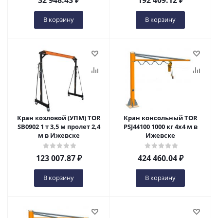
32 948.43
₽
192 409.12
₽
В корзину
В корзину
Кран козловой (УПМ) TOR
Кран консольный TOR
SB0902 1 т 3,5 м пролет 2,4
PSJ44100 1000 кг 4x4 м в
м в Ижевске
Ижевске
123 007.87
₽
424 460.04
₽
В корзину
В корзину