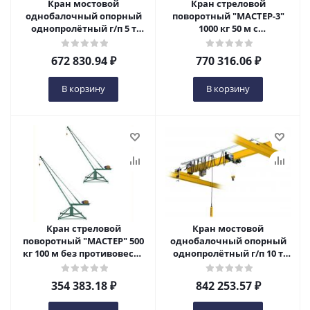
Кран мостовой
Кран стреловой
однобалочный опорный
поворотный "МАСТЕР-3"
однопролётный г/п 5 т
1000 кг 50 м с
пролет 16,5 м в Ижевске
противовесами и
колесами в Ижевске
672 830.94
₽
770 316.06
₽
В корзину
В корзину
Кран стреловой
Кран мостовой
поворотный "МАСТЕР" 500
однобалочный опорный
кг 100 м без противовесов
однопролётный г/п 10 т
в Ижевске
пролет 6,0 м в Ижевске
354 383.18
₽
842 253.57
₽