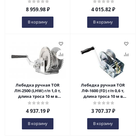
Ижевске
Ижевске
8 959.98
₽
4 015.82
₽
В корзину
В корзину
Лебедка ручная TOR
Лебедка ручная TOR
ЛН-2500 (LHW) г/п 1,0 т,
ЛФ-1600 (FD) г/п 0,6 т,
длина троса 10 м в
длина троса 10 м в
Ижевске
Ижевске
4 937.19
₽
3 707.37
₽
В корзину
В корзину