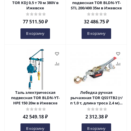
TOR KDJ 0,5 т 70 м 380V в
подвесная TOR BLDN-YT-
Ижевске
STL 200/400 35м в Ижевске
77 511.50
₽
32 486.75
₽
В корзину
В корзину
Таль электрическая
Лебедка ручная
подвесная TOR BLDN-YT-
рычажная TOR QSS1TB2 (г/
HPE 150 20м в Ижевске
п 1,0 т, длина троса 2,4 м) в
Ижевске
42 549.18
₽
2 312.38
₽
В корзину
В корзину